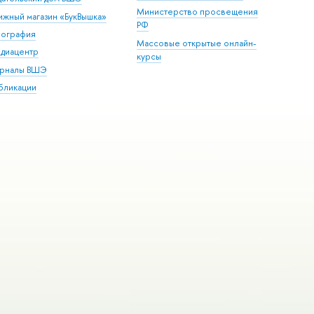
Министерство просвещения
ижный магазин «БукВышка»
РФ
пография
Массовые открытые онлайн-
диацентр
курсы
рналы ВШЭ
бликации