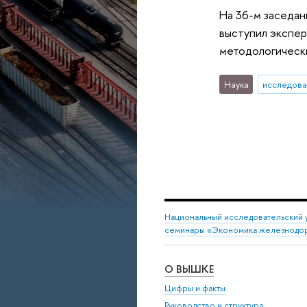
На 36-м заседан
выступил экспер
методологически
Наука
исследова
Национальный исследовательский 
семинары «Экономика железнодо
О ВЫШКЕ
Цифры и факты
Руководство и структура