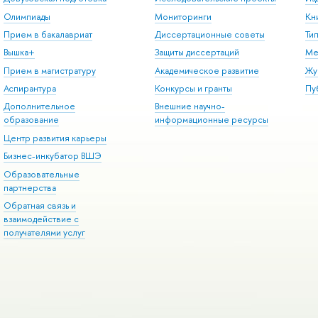
Олимпиады
Мониторинги
Кн
Прием в бакалавриат
Диссертационные советы
Ти
Вышка+
Защиты диссертаций
Ме
Прием в магистратуру
Академическое развитие
Жу
Аспирантура
Конкурсы и гранты
Пу
Дополнительное
Внешние научно-
образование
информационные ресурсы
Центр развития карьеры
Бизнес-инкубатор ВШЭ
Образовательные
партнерства
Обратная связь и
взаимодействие с
получателями услуг