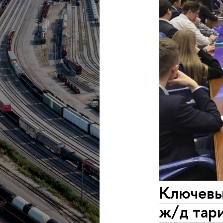
Ключевы
ж/д тар