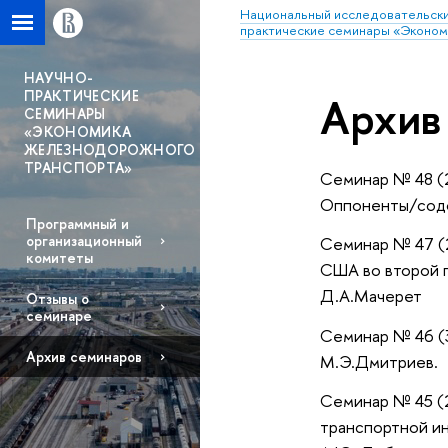
Национальный исследовательски
практические семинары «Эконом
НАУЧНО-
ПРАКТИЧЕСКИЕ
Архив
СЕМИНАРЫ
«ЭКОНОМИКА
ЖЕЛЕЗНОДОРОЖНОГО
ТРАНСПОРТА»
Семинар № 48 (2
Оппоненты/содокл
Программный и
организационный
Семинар № 47 (2
комитеты
США во второй п
Д.А.Мачерет
Отзывы о
семинаре
Семинар № 46 (3
Архив семинаров
М.Э.Дмитриев.
Семинар № 45 (
транспортной инф