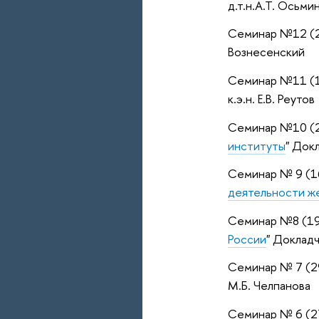
д.т.н.А.Т. Осьми
Семинар №12 (2
Вознесенский
Семинар №11 (1
к.э.н. Е.В. Реутов
Семинар №10 (2
институты
" Докл
Семинар № 9 (1
деятельности ж
Семинар №8 (19
России
" Докладч
Семинар № 7 (29
М.Б. Челпанова
Семинар № 6 (27