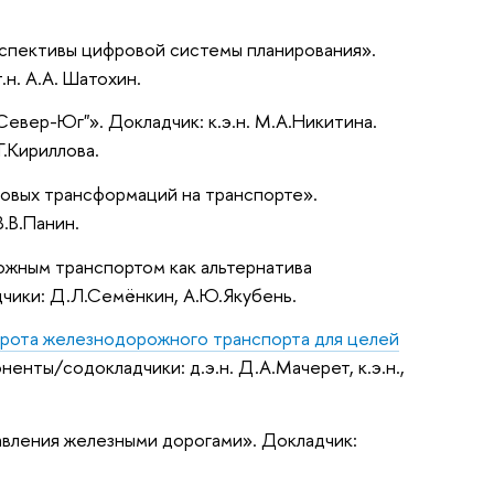
рспективы цифровой системы планирования».
.н. А.А. Шатохин.
Север-Юг"». Докладчик: к.э.н. М.А.Никитина.
Г.Кириллова.
овых трансформаций на транспорте».
В.В.Панин.
ожным транспортом как альтернатива
чики: Д.Л.Семёнкин, А.Ю.Якубень.
рота железнодорожного транспорта для целей
ненты/содокладчики: д.э.н. Д.А.Мачерет, к.э.н.,
авления железными дорогами». Докладчик: