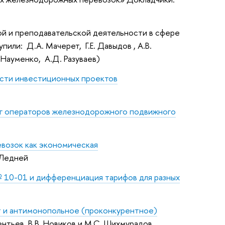
кой и преподавательской деятельности в сфере
: ​ Д.А. Мачерет, ​ Г.Е. Давыдов , А.В.
Науменко, ​ А.Д. Разуваев)
сти инвестиционных проектов
уг операторов железнодорожного подвижного
возок как экономическая
. Ледней
10-01 и дифференциация тарифов для разных
 и антимонопольное (проконкурентное)
ементьев, В.В. Новиков и М.С. Шихмурадов