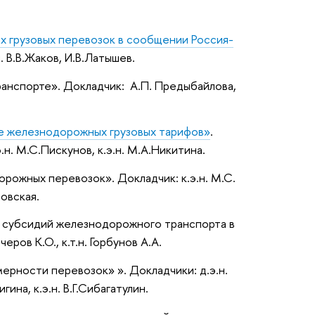
 грузовых перевозок в сообщении Россия-
. В.В.Жаков, И.В.Латышев.
ранспорте». Докладчик: А.П. Предыбайлова,
ме железнодорожных грузовых тарифов»
.
н. М.С.Пискунов, к.э.н. М.А.Никитина.
рожных перевозок». Докладчик: к.э.н. М.С.
новская.
ых субсидий железнодорожного транспорта в
ров К.О., к.т.н. Горбунов А.А.
рности перевозок» ». Докладчики: д.э.н.
ина, к.э.н. В.Г.Сибагатулин.