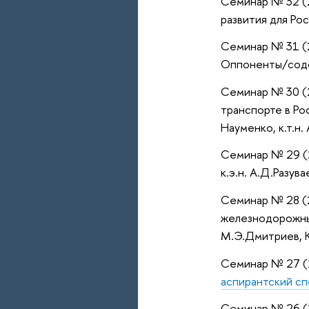
Семинар № 32 (2
развития для Рос
Семинар № 31 (2
Оппоненты/содок
Семинар № 30 (2
транспорте в Рос
Науменко, к.т.н.
Семинар № 29 (2
к.э.н. А.Д.Разув
Семинар № 28 (2
железнодорожных
М.Э.Дмитриев, К
Семинар № 27 (2
аспирантский с
Семинар № 26 (2