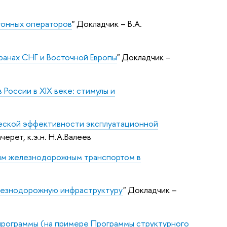
агонных операторов
" Докладчик – В.А.
ранах СНГ и Восточной Европы
" Докладчик –
России в XIX веке: стимулы и
еской эффективности эксплуатационной
черет, к.э.н. Н.А.Валеев
ким железнодорожным транспортом в
лезнодорожную инфраструктуру
" Докладчик –
программы (на примере Программы структурного