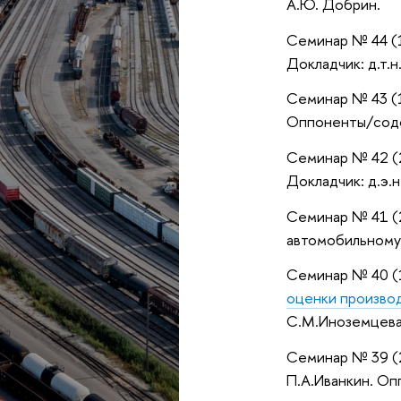
А.Ю. Добрин.
Семинар № 44 (1
Докладчик: д.т.н
Семинар № 43 (1
Оппоненты/содокл
Семинар № 42 (
Докладчик: д.э.н
Семинар № 41 (2
автомобильному 
Семинар № 40 (1
оценки произво
С.М.Иноземцева
Семинар № 39 (2
П.А.Иванкин. Опп