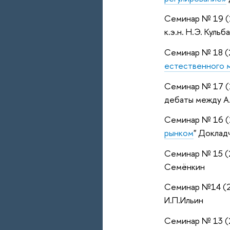
Семинар № 19 (1
к.э.н. Н.Э. Кульб
Семинар № 18 (2
естественного 
Семинар № 17 (2
дебаты между А
Семинар № 16 (
рынком
" Докладч
Семинар № 15 (2
Семёнкин
Семинар №14 (2
И.П.Ильин
Семинар № 13 (2