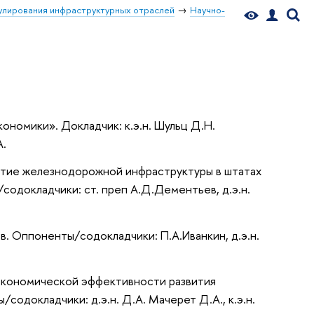
гулирования инфраструктурных отраслей
Научно-
ономики». Докладчик: к.э.н. Шульц Д.Н.
А.
витие железнодорожной инфраструктуры в штатах
содокладчики: ст. преп А.Д.Дементьев, д.э.н.
в. Оппоненты/содокладчики: П.А.Иванкин, д.э.н.
экономической эффективности развития
содокладчики: д.э.н. Д.А. Мачерет Д.А., к.э.н.