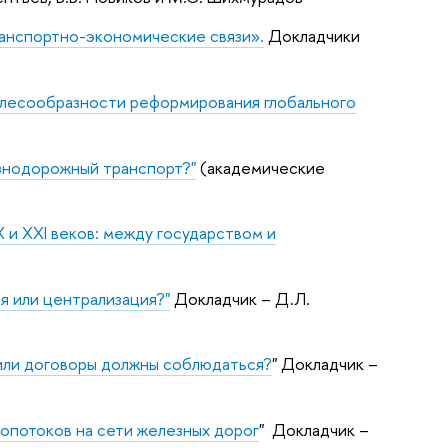
ранспортно-экономические связи».
Докладчики
елесообразности реформирования глобального
знодорожный транспорт?"
(академические
 и XXI веков: между государством и
я или централизация?"
Докладчик – Д.Л.
или договоры должны соблюдаться?
" Докладчик –
опотоков на сети железных дорог
" Докладчик –