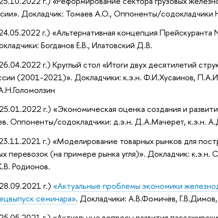
5.10.2022 г.) «Реформирование сектора грузовых железн
сии». Докладчик: Томаев А.О., Оппоненты/содокладчики Н.Б
4.05.2022 г.) «Альтернативная концепция Прейскуранта № 
ладчики: Богданов Е.В., Илатовский Д.В.
6.04.2022 г.) Круглый стол «Итоги двух десятилетий ст
сии (2001-2021)». Докладчики: к.э.н. Ф.И.Хусаинов, П.А.Ива
 А.Н.Голомолзин
5.01.2022 г.) «Экономическая оценка создания и развит
аев. Оппоненты/содокладчики: д.э.н. Д.А.Мачерет, к.э.н. А
3.11.2021 г.) «Моделирование товарных рынков для пост
 перевозок (на примере рынка угля)». Докладчик: к.э.н. С
.В. Родионов.
8.09.2021 г.)
«Актуальные проблемы экономики железно
пецвыпуск семинара»
. Докладчики: А.В.Фомичёв, Г.В.Димов,
5.05.2021 г.) «Актуальные вопросы развития пассажирс