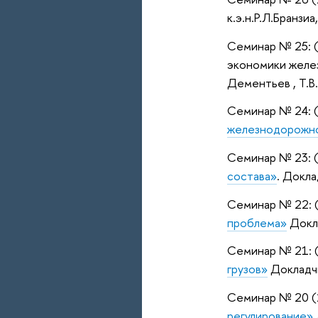
к.э.н.Р.Л.Бранзиа
Семинар № 25: (
экономики железн
Дементьев , Т.В.
Семинар № 24: (
железнодорожно
Семинар № 23: (
состава»
. Докла
Семинар № 22: (
проблема»
Докла
Семинар № 21: (
грузов»
Докладчи
Семинар № 20 (2
регулирование»