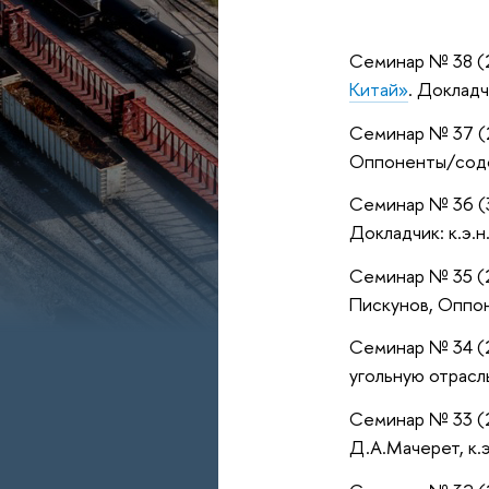
Семинар № 38 (2
Китай»
. Докладч
Семинар № 37 (2
Оппоненты/содок
Семинар № 36 (3
Докладчик: к.э.н
Семинар № 35 (2
Пискунов, Оппоне
Семинар № 34 (2
угольную отрасль
Семинар № 33 (2
Д.А.Мачерет, к.э