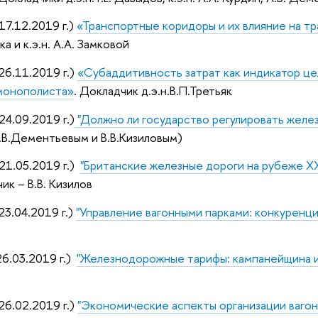
7.12.2019 г.)
«Транспортные коридоры и их влияние на т
ака и к.э.н. А.А. Замковой
6.11.2019 г.)
«Субаддитивность затрат как индикатор ц
монополиста»
. Докладчик д.э.н.В.П.Третьяк
4.09.2019 г.)
"Должно ли государство регулировать желе
.В.Дементьевым и В.В.Кизиловым)
21.05.2019 г.)
"Британские железные дороги на рубеже XX
ик – В.В. Кизилов
3.04.2019 г.)
"Управление вагонными парками: конкуренци
6.03.2019 г.)
"Железнодорожные тарифы: кампанейщина 
6.02.2019 г.)
"Экономические аспекты организации вагон