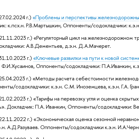
7.02.2024 г.)
«Проблемы и перспективы железнодорожных
ик: к.псх.н. Р.В.Мартышкин, Оппоненты/содокладчики: к.э.н
1.11.2023 г.) «Регуляторный цикл на железнодорожном т
ладчики: А.В.Дементьев, д.э.н. Д.А.Мачерет.
1.10.2023 г.)
«Ключевые развилки на пути к новой систе
. Ф.И.Хусаинов, Оппоненты/содокладчики: П.А.Иванкин, к.э.
5.04.2023 г.) «Методы расчета себестоимости железнодо
нты/содокладчики: к.э.н. С.М. Иноземцева, к.э.н. Г.А. Гра
1.02.2023 г.) «Тарифы на перевозку угля и оценка скрыт
». Докладчик: П.А. Иванкин, Оппоненты/содокладчики: Вече
2.11.2022 г.) «Экономическая оценка сезонной неравноме
.н. А.Д.Разуваев. Оппоненты/содокладчики к.э.н. И.А.Черниг