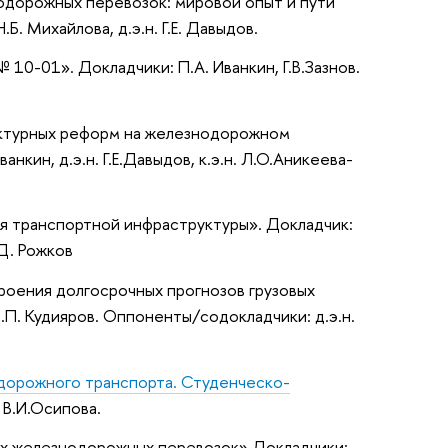
одорожных перевозок: мировой опыт и пути
. Михайлова, д.э.н. Г.Е. Давыдов.
10-01». Докладчики: П.А. Иванкин, Г.В.Зазнов.
руктурных реформ на железнодорожном
нкин, д.э.н. Г.Е.Давыдов, к.э.н. Л.О.Аникеева-
ия транспортной инфраструктуры». Докладчик:
.Д. Рожков
роения долгосрочных прогнозов грузовых
.П. Кудияров. Оппоненты/содокладчики: д.э.н.
дорожного транспорта. Студенческо-
 В.И.Осипова.
ких железнодорожных перевозок» Докладчики: