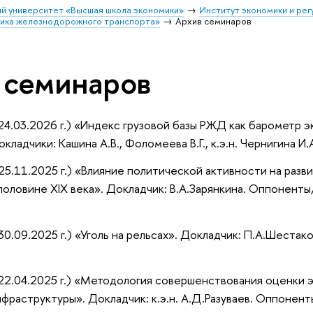
й университет «Высшая школа экономики»
Институт экономики и ре
ика железнодорожного транспорта»
Архив семинаров
 семинаров
4.03.2026 г.) «Индекс грузовой базы РЖД как барометр эк
адчики: Кашина А.В., Фоломеева В.Г., к.э.н. Чернигина И.
5.11.2025 г.) «Влияние политической активности на раз
оловине XIX века». Докладчик: В.А.Зарянкина. Оппоненты/
0.09.2025 г.) «Уголь на рельсах». Докладчик: П.А.Шестако
22.04.2025 г.) «Методология совершенствования оценки 
раструктуры». Докладчик: к.э.н. А.Д.Разуваев. Оппоненты/