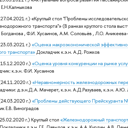
, Е.Н.Калмыкова
27.04.2021​ г.) «Круглый стол "Проблемы исследовательс
одорожного транспорта"» (В рамках круглого стола выступили
 Богданова , Ф.И. Хусаинов, А.М. Соловьёв , Л.О. Аникеева-
23.03.2021 г.)
«Оценка макроэкономической эффективно
го транспорта»
Докладчик к.э.н. А.Д. Рожков
15.12.2020 г.)
«Оценка уровня конкуренции на рынке усл
дчик: к.э.н. Ф.И. Хусаинов
24.11.2020 г.)
«Неравномерность железнодорожных пере
дчики: д.э.н.Д.А. Мачерет, к.э.н. А.Д.Разуваев, к.э.н. А.Ю
24.03.2020 г.)
«Проблемы действующего Прейскуранта № 
к Е.В. Виноградов
5.02.2020 г.) Круглый стол
«Железнодорожный транспорт
Докладчики д.э.н. Г.Е. Давыдов, к.э.н. А.А. Курдин, А.В. Д