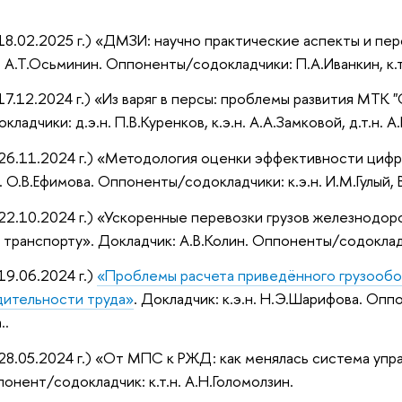
8.02.2025 г.) «ДМЗИ: научно практические аспекты и пе
. А.Т.Осьминин. Оппоненты/содокладчики: П.А.Иванкин, к.т
7.12.2024 г.) «Из варяг в персы: проблемы развития МТК "
адчики: д.э.н. П.В.Куренков, к.э.н. А.А.Замковой, д.т.н. А.
26.11.2024 г.) «Методология оценки эффективности цифр
. О.В.Ефимова. Оппоненты/содокладчики: к.э.н. И.М.Гулый, 
2.10.2024 г.) «Ускоренные перевозки грузов железнодор
транспорту». Докладчик: А.В.Колин. Оппоненты/содоклад
9.06.2024 г.)
«Проблемы расчета приведённого грузообо
дительности труда»
. Докладчик: к.э.н. Н.Э.Шарифова. Оппо
..
8.05.2024 г.) «От МПС к РЖД: как менялась система упр
онент/содокладчик: к.т.н. А.Н.Голомолзин.