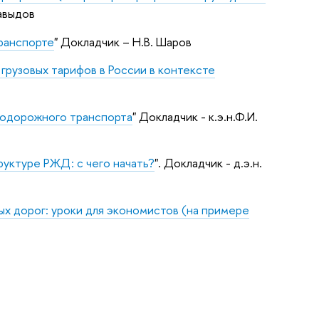
Давыдов
ранспорте
" Докладчик – Н.В. Шаров
рузовых тарифов в России в контексте
нодорожного транспорта
" Докладчик - к.э.н.Ф.И.
руктуре РЖД: с чего начать?
". Докладчик - д.э.н.
х дорог: уроки для экономистов (на примере