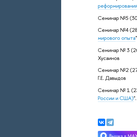
реформирования
Семинар №5 (30
Семинар №4 (28
мирового опыта
Семинар № 3 (26
Хусаинов
Семинар №2 (27.
Г.Е. Давыдов
Семинар № 1 (23
России и США)
"