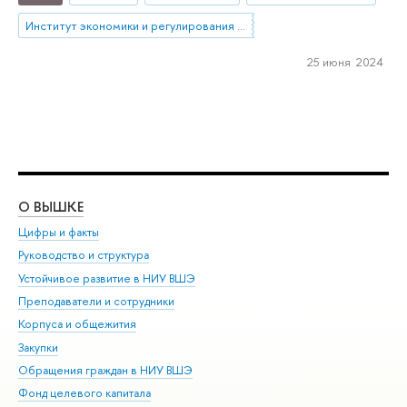
Институт экономики и регулирования инфраструктурных отраслей
25 июня 2024
О ВЫШКЕ
ОБ
Цифры и факты
Ли
Руководство и структура
Дов
Устойчивое развитие в НИУ ВШЭ
Ол
Преподаватели и сотрудники
При
Корпуса и общежития
Вы
Закупки
При
Обращения граждан в НИУ ВШЭ
Ас
Фонд целевого капитала
До