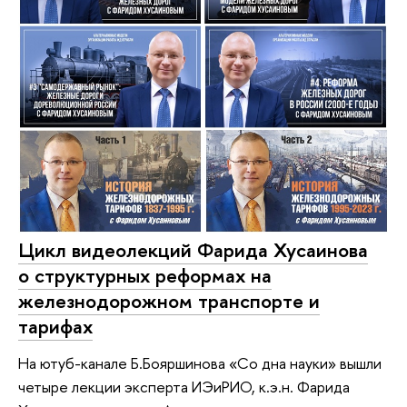
Цикл видеолекций Фарида Хусаинова
о структурных реформах на
железнодорожном транспорте и
тарифах
На ютуб-канале Б.Бояршинова «Со дна науки» вышли
четыре лекции эксперта ИЭиРИО, к.э.н. Фарида